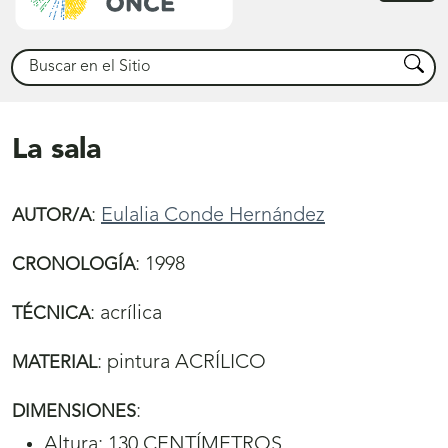
princ
Buscar
Busca
La sala
:
Eulalia Conde Hernández
AUTOR/A
:
1998
CRONOLOGÍA
:
acrílica
TÉCNICA
:
pintura ACRÍLICO
MATERIAL
:
DIMENSIONES
Altura: 130 CENTÍMETROS