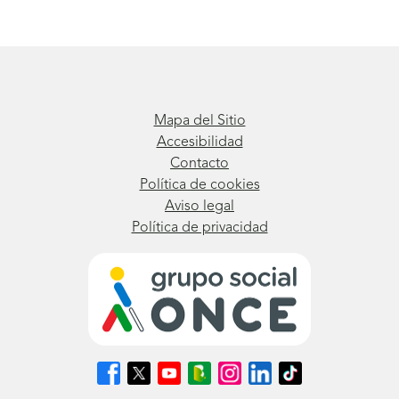
Mapa del Sitio
Accesibilidad
Contacto
Política de cookies
Aviso legal
Política de privacidad
Síguenos
Síguenos
Síguenos
Síguenos
Síguenos
Síguenos
Síguenos
en
en
en
en
en
en
en