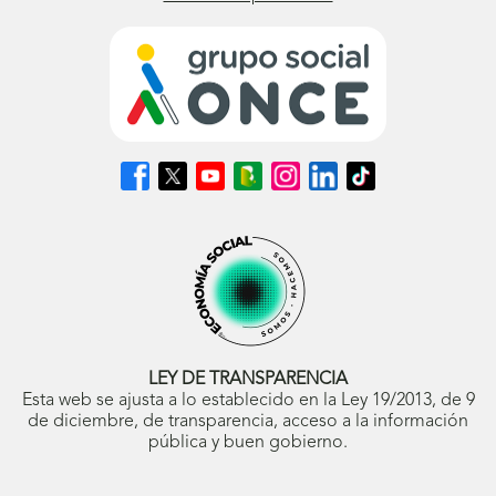
Síguenos
Síguenos
Síguenos
Síguenos
Síguenos
Síguenos
Síguenos
en
en
en
en
en
en
en
Facebook
X
Youtube
nuestro
Instagram
LinkedIn
TikTok
(se
(se
(se
Blog
(se
(se
(se
abrirá
abrirá
abrirá
ONCE
abrirá
abrirá
abrirá
en
en
en
(se
en
en
en
ventana
ventana
ventana
abrirá
ventana
ventana
ventana
nueva)
nueva)
nueva)
en
nueva)
nueva)
nueva)
ventana
nueva)
LEY DE TRANSPARENCIA
Esta web se ajusta a lo establecido en la Ley 19/2013, de 9
de diciembre, de transparencia, acceso a la información
pública y buen gobierno.