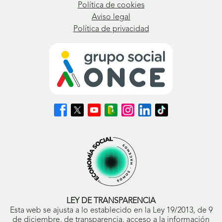
Política de cookies
Aviso legal
Política de privacidad
Síguenos
Síguenos
Síguenos
Síguenos
Síguenos
Síguenos
Síguenos
en
en
en
en
en
en
en
Facebook
X
Youtube
nuestro
Instagram
LinkedIn
TikTok
(se
(se
(se
Blog
(se
(se
(se
abrirá
abrirá
abrirá
ONCE
abrirá
abrirá
abrirá
en
en
en
(se
en
en
en
ventana
ventana
ventana
abrirá
ventana
ventana
ventana
nueva)
nueva)
nueva)
en
nueva)
nueva)
nueva)
ventana
nueva)
LEY DE TRANSPARENCIA
Esta web se ajusta a lo establecido en la Ley 19/2013, de 9
de diciembre, de transparencia, acceso a la información