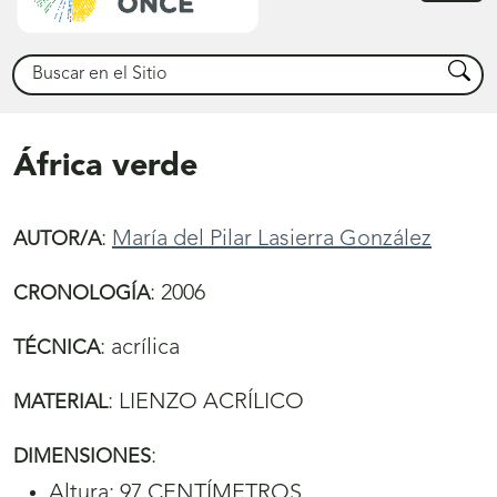
princ
Buscar
Busca
África verde
:
María del Pilar Lasierra González
AUTOR/A
:
2006
CRONOLOGÍA
:
acrílica
TÉCNICA
:
LIENZO ACRÍLICO
MATERIAL
:
DIMENSIONES
Altura: 97 CENTÍMETROS