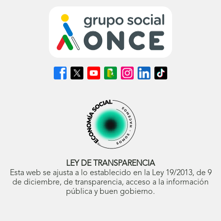
Síguenos
Síguenos
Síguenos
Síguenos
Síguenos
Síguenos
Síguenos
en
en
en
en
en
en
en
Facebook
X
Youtube
nuestro
Instagram
LinkedIn
TikTok
(se
(se
(se
Blog
(se
(se
(se
abrirá
abrirá
abrirá
ONCE
abrirá
abrirá
abrirá
en
en
en
(se
en
en
en
ventana
ventana
ventana
abrirá
ventana
ventana
ventana
nueva)
nueva)
nueva)
en
nueva)
nueva)
nueva)
ventana
nueva)
LEY DE TRANSPARENCIA
Esta web se ajusta a lo establecido en la Ley 19/2013, de 9
de diciembre, de transparencia, acceso a la información
pública y buen gobierno.