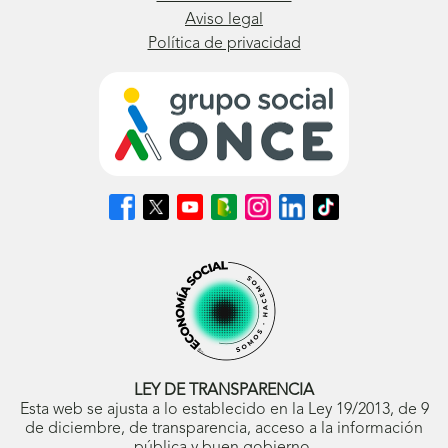
Aviso legal
Política de privacidad
Síguenos
Síguenos
Síguenos
Síguenos
Síguenos
Síguenos
Síguenos
en
en
en
en
en
en
en
Facebook
X
Youtube
nuestro
Instagram
LinkedIn
TikTok
(se
(se
(se
Blog
(se
(se
(se
abrirá
abrirá
abrirá
ONCE
abrirá
abrirá
abrirá
en
en
en
(se
en
en
en
ventana
ventana
ventana
abrirá
ventana
ventana
ventana
nueva)
nueva)
nueva)
en
nueva)
nueva)
nueva)
ventana
nueva)
LEY DE TRANSPARENCIA
Esta web se ajusta a lo establecido en la Ley 19/2013, de 9
de diciembre, de transparencia, acceso a la información