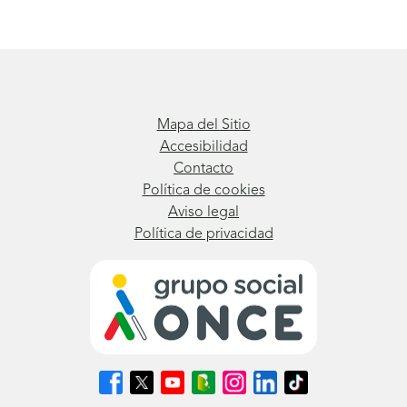
Mapa del Sitio
Accesibilidad
Contacto
Política de cookies
Aviso legal
Política de privacidad
Síguenos
Síguenos
Síguenos
Síguenos
Síguenos
Síguenos
Síguenos
en
en
en
en
en
en
en