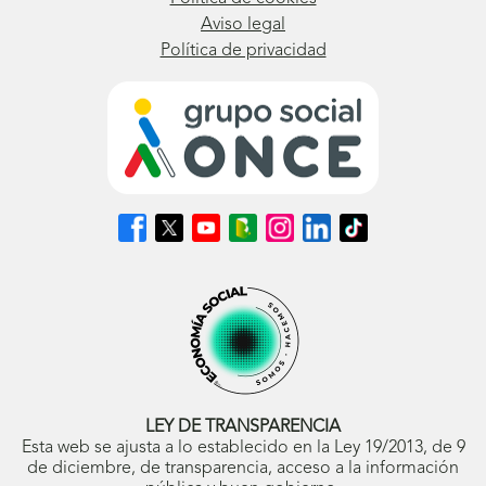
Aviso legal
Política de privacidad
Síguenos
Síguenos
Síguenos
Síguenos
Síguenos
Síguenos
Síguenos
en
en
en
en
en
en
en
Facebook
X
Youtube
nuestro
Instagram
LinkedIn
TikTok
(se
(se
(se
Blog
(se
(se
(se
abrirá
abrirá
abrirá
ONCE
abrirá
abrirá
abrirá
en
en
en
(se
en
en
en
ventana
ventana
ventana
abrirá
ventana
ventana
ventana
nueva)
nueva)
nueva)
en
nueva)
nueva)
nueva)
ventana
nueva)
LEY DE TRANSPARENCIA
Esta web se ajusta a lo establecido en la Ley 19/2013, de 9
de diciembre, de transparencia, acceso a la información