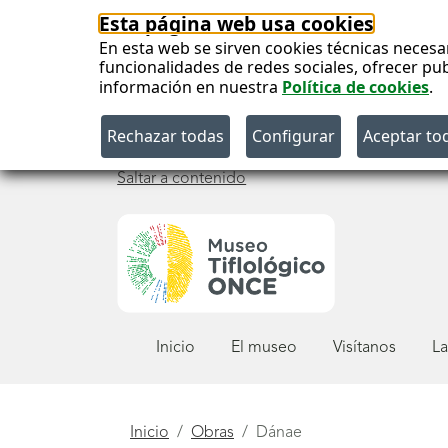
Esta página web usa cookies
En esta web se sirven cookies técnicas necesa
funcionalidades de redes sociales, ofrecer pu
información en nuestra
Política de cookies
.
Saltar a contenido
Menú
Inicio
El museo
Visítanos
La
principal
Está
Inicio
Obras
Dánae