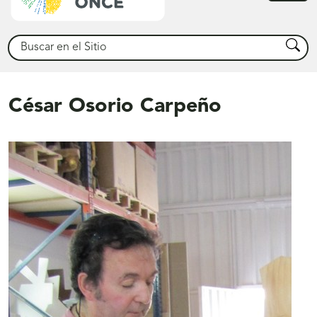
princ
Buscar
Busca
César Osorio Carpeño