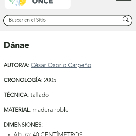
princ
Buscar
Busca
Dánae
:
César Osorio Carpeño
AUTOR/A
:
2005
CRONOLOGÍA
:
tallado
TÉCNICA
:
madera roble
MATERIAL
:
DIMENSIONES
Altura: 40 CENTÍMETROS