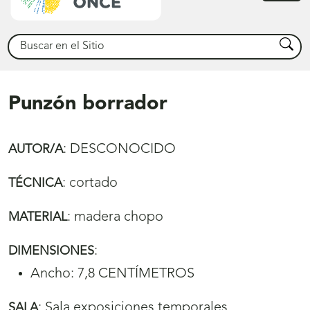
princ
Buscar
Busca
Punzón borrador
:
DESCONOCIDO
AUTOR/A
:
cortado
TÉCNICA
:
madera chopo
MATERIAL
:
DIMENSIONES
Ancho: 7,8 CENTÍMETROS
:
Sala exposiciones temporales
SALA