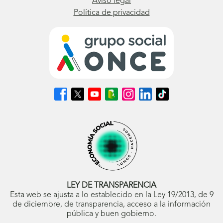
Aviso legal
Política de privacidad
Síguenos
Síguenos
Síguenos
Síguenos
Síguenos
Síguenos
Síguenos
en
en
en
en
en
en
en
Facebook
X
Youtube
nuestro
Instagram
LinkedIn
TikTok
(se
(se
(se
Blog
(se
(se
(se
abrirá
abrirá
abrirá
ONCE
abrirá
abrirá
abrirá
en
en
en
(se
en
en
en
ventana
ventana
ventana
abrirá
ventana
ventana
ventana
nueva)
nueva)
nueva)
en
nueva)
nueva)
nueva)
ventana
nueva)
LEY DE TRANSPARENCIA
Esta web se ajusta a lo establecido en la Ley 19/2013, de 9
de diciembre, de transparencia, acceso a la información
pública y buen gobierno.