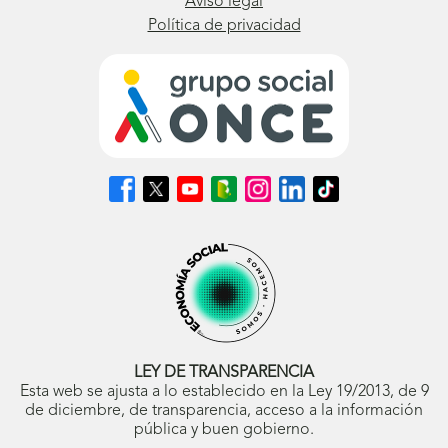
Aviso legal
Política de privacidad
Síguenos
Síguenos
Síguenos
Síguenos
Síguenos
Síguenos
Síguenos
en
en
en
en
en
en
en
Facebook
X
Youtube
nuestro
Instagram
LinkedIn
TikTok
(se
(se
(se
Blog
(se
(se
(se
abrirá
abrirá
abrirá
ONCE
abrirá
abrirá
abrirá
en
en
en
(se
en
en
en
ventana
ventana
ventana
abrirá
ventana
ventana
ventana
nueva)
nueva)
nueva)
en
nueva)
nueva)
nueva)
ventana
nueva)
LEY DE TRANSPARENCIA
Esta web se ajusta a lo establecido en la Ley 19/2013, de 9
de diciembre, de transparencia, acceso a la información
pública y buen gobierno.