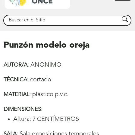
princ
Buscar
Busca
Punzón modelo oreja
:
ANONIMO
AUTOR/A
:
cortado
TÉCNICA
:
plástico p.v.c.
MATERIAL
:
DIMENSIONES
Altura: 7 CENTÍMETROS
:
Sala exposiciones temporales
SALA