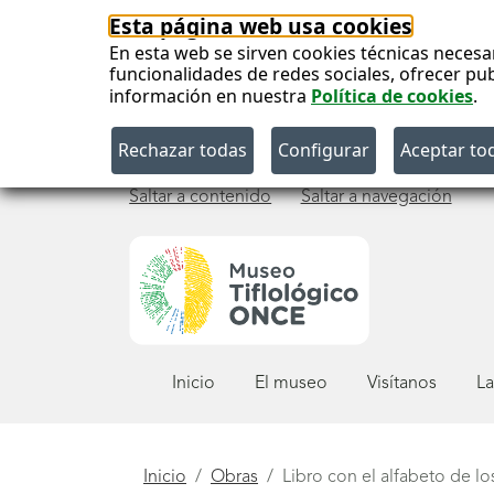
Esta página web usa cookies
En esta web se sirven cookies técnicas necesa
funcionalidades de redes sociales, ofrecer pu
información en nuestra
Política de cookies
.
Saltar a contenido
Saltar a navegación
Menú
Inicio
El museo
Visítanos
La
principal
Está
Inicio
Obras
Libro con el alfabeto de l