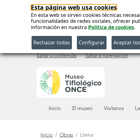
Esta página web usa cookies
En esta web se sirven cookies técnicas necesa
funcionalidades de redes sociales, ofrecer pu
información en nuestra
Política de cookies
.
Saltar a contenido
Saltar a navegación
Menú
Inicio
El museo
Visítanos
La
principal
Está
Inicio
Obras
Llama