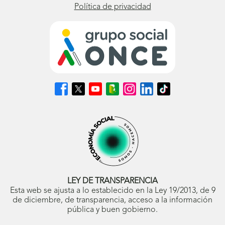
Política de privacidad
Síguenos
Síguenos
Síguenos
Síguenos
Síguenos
Síguenos
Síguenos
en
en
en
en
en
en
en
Facebook
X
Youtube
nuestro
Instagram
LinkedIn
TikTok
(se
(se
(se
Blog
(se
(se
(se
abrirá
abrirá
abrirá
ONCE
abrirá
abrirá
abrirá
en
en
en
(se
en
en
en
ventana
ventana
ventana
abrirá
ventana
ventana
ventana
nueva)
nueva)
nueva)
en
nueva)
nueva)
nueva)
ventana
nueva)
LEY DE TRANSPARENCIA
Esta web se ajusta a lo establecido en la Ley 19/2013, de 9
de diciembre, de transparencia, acceso a la información
pública y buen gobierno.