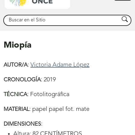
princ
Buscar
Busca
Miopía
:
Victoria Adame López
AUTOR/A
:
2019
CRONOLOGÍA
:
Fotolitográfica
TÉCNICA
:
papel papel fot. mate
MATERIAL
:
DIMENSIONES
Altura: 82 CENTÍMETROS