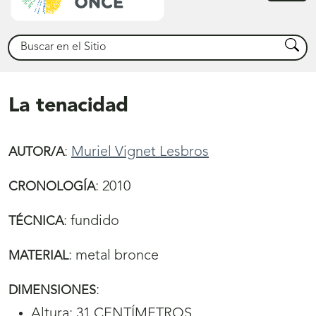
princ
Buscar
Busca
La tenacidad
:
Muriel Vignet Lesbros
AUTOR/A
:
2010
CRONOLOGÍA
:
fundido
TÉCNICA
:
metal bronce
MATERIAL
:
DIMENSIONES
Altura: 31 CENTÍMETROS