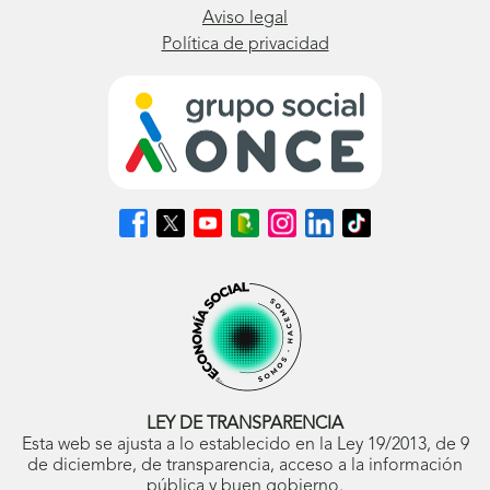
Aviso legal
Política de privacidad
Síguenos
Síguenos
Síguenos
Síguenos
Síguenos
Síguenos
Síguenos
en
en
en
en
en
en
en
Facebook
X
Youtube
nuestro
Instagram
LinkedIn
TikTok
(se
(se
(se
Blog
(se
(se
(se
abrirá
abrirá
abrirá
ONCE
abrirá
abrirá
abrirá
en
en
en
(se
en
en
en
ventana
ventana
ventana
abrirá
ventana
ventana
ventana
nueva)
nueva)
nueva)
en
nueva)
nueva)
nueva)
ventana
nueva)
LEY DE TRANSPARENCIA
Esta web se ajusta a lo establecido en la Ley 19/2013, de 9
de diciembre, de transparencia, acceso a la información
pública y buen gobierno.