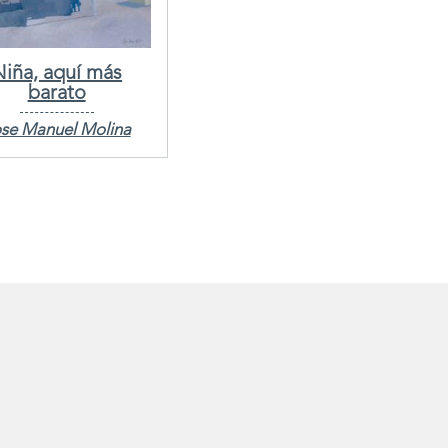
Niña, aquí más
barato
se Manuel Molina