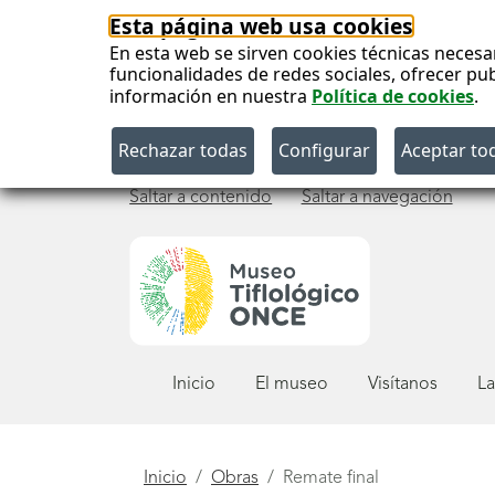
Esta página web usa cookies
En esta web se sirven cookies técnicas necesa
funcionalidades de redes sociales, ofrecer pu
información en nuestra
Política de cookies
.
Saltar a contenido
Saltar a navegación
Menú
Inicio
El museo
Visítanos
La
principal
Está
Inicio
Obras
Remate final