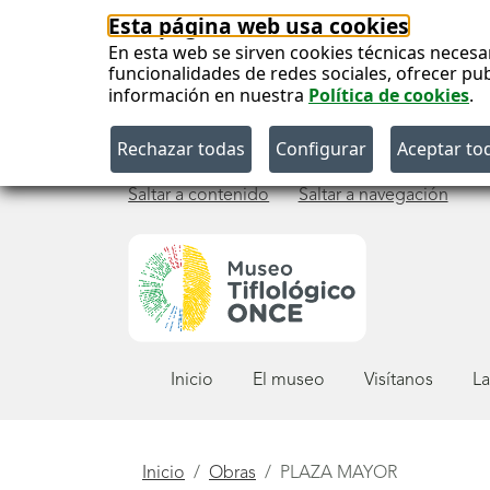
Esta página web usa cookies
En esta web se sirven cookies técnicas necesa
funcionalidades de redes sociales, ofrecer pu
información en nuestra
Política de cookies
.
Saltar a contenido
Saltar a navegación
Menú
Inicio
El museo
Visítanos
La
principal
Está
Inicio
Obras
PLAZA MAYOR