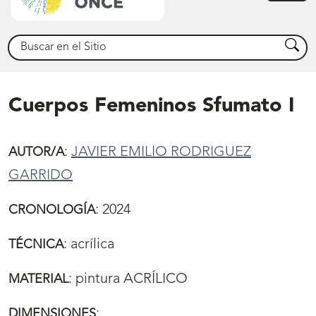
princ
Buscar
Busca
Cuerpos Femeninos Sfumato I
:
JAVIER EMILIO RODRIGUEZ
AUTOR/A
GARRIDO
:
2024
CRONOLOGÍA
:
acrílica
TÉCNICA
:
pintura ACRÍLICO
MATERIAL
:
DIMENSIONES