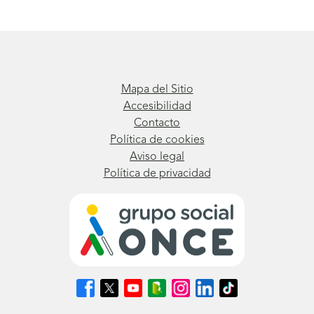
Mapa del Sitio
Accesibilidad
Contacto
Política de cookies
Aviso legal
Política de privacidad
Síguenos
Síguenos
Síguenos
Síguenos
Síguenos
Síguenos
Síguenos
en
en
en
en
en
en
en
Facebook
X
Youtube
nuestro
Instagram
LinkedIn
TikTok