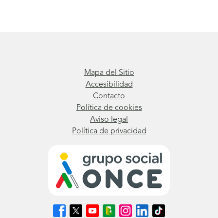
Mapa del Sitio
Accesibilidad
Contacto
Política de cookies
Aviso legal
Política de privacidad
Síguenos
Síguenos
Síguenos
Síguenos
Síguenos
Síguenos
Síguenos
en
en
en
en
en
en
en