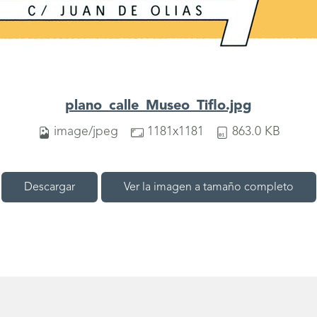
plano_calle_Museo_Tiflo.jpg
image/jpeg
1181x1181
863.0 KB
Descargar
Ver la imagen a tamaño completo