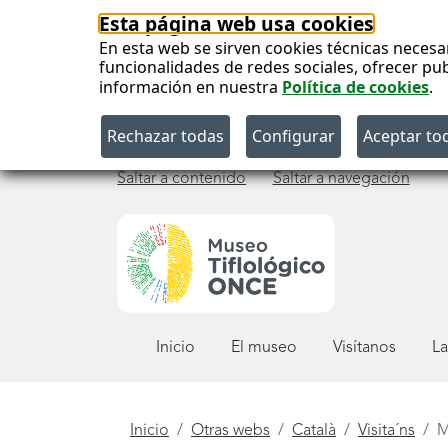
Esta página web usa cookies
En esta web se sirven cookies técnicas necesa
funcionalidades de redes sociales, ofrecer pu
información en nuestra
Política de cookies
.
Saltar a contenido
Saltar a navegación
Menú
Inicio
El museo
Visítanos
La
principal
Está
Inicio
Otras webs
Català
Visita´ns
M