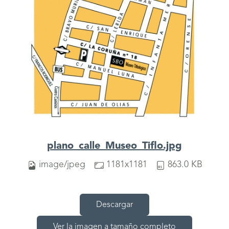
plano_calle_Museo_Tiflo.jpg
image/jpeg
1181x1181
863.0 KB
Descargar
Ver la imagen a tamaño completo