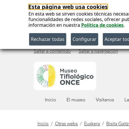
Esta página web usa cookies
En esta web se sirven cookies técnicas necesa
funcionalidades de redes sociales, ofrecer pu
información en nuestra
Política de cookies
.
Saltar a contenido
Saltar a navegación
Menú
Inicio
El museo
Visítanos
La
principal
Está
Inicio
Otras webs
Euskera
Bisita Gait