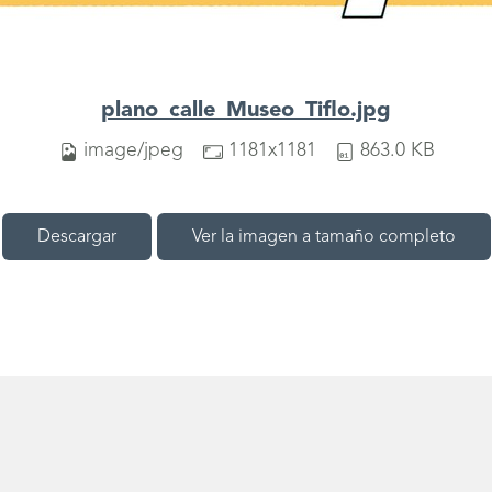
plano_calle_Museo_Tiflo.jpg
image/jpeg
1181x1181
863.0 KB
Descargar
Ver la imagen a tamaño completo