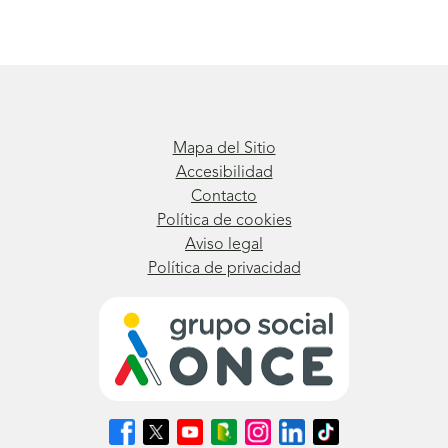
Mapa del Sitio
Accesibilidad
Contacto
Política de cookies
Aviso legal
Política de privacidad
Síguenos
Síguenos
Síguenos
Síguenos
Síguenos
Síguenos
Síguenos
en
en
en
en
en
en
en