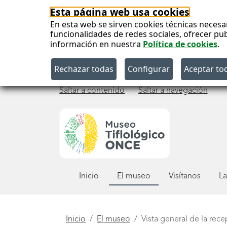
Esta página web usa cookies
En esta web se sirven cookies técnicas necesa
funcionalidades de redes sociales, ofrecer pu
información en nuestra
Política de cookies
.
Saltar a contenido
Saltar a navegación
Menú
Inicio
El museo
Visítanos
La
principal
Está
Inicio
El museo
Vista general de la rec