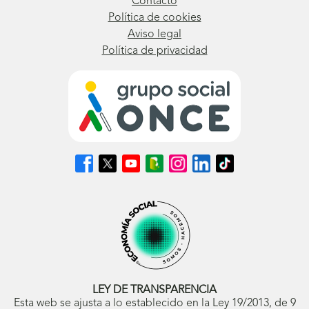
Contacto
Política de cookies
Aviso legal
Política de privacidad
Síguenos
Síguenos
Síguenos
Síguenos
Síguenos
Síguenos
Síguenos
en
en
en
en
en
en
en
Facebook
X
Youtube
nuestro
Instagram
LinkedIn
TikTok
(se
(se
(se
Blog
(se
(se
(se
abrirá
abrirá
abrirá
ONCE
abrirá
abrirá
abrirá
en
en
en
(se
en
en
en
ventana
ventana
ventana
abrirá
ventana
ventana
ventana
nueva)
nueva)
nueva)
en
nueva)
nueva)
nueva)
ventana
nueva)
LEY DE TRANSPARENCIA
Esta web se ajusta a lo establecido en la Ley 19/2013, de 9