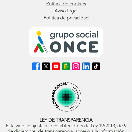
Política de cookies
Aviso legal
Política de privacidad
Síguenos
Síguenos
Síguenos
Síguenos
Síguenos
Síguenos
Síguenos
en
en
en
en
en
en
en
Facebook
X
Youtube
nuestro
Instagram
LinkedIn
TikTok
(se
(se
(se
Blog
(se
(se
(se
abrirá
abrirá
abrirá
ONCE
abrirá
abrirá
abrirá
en
en
en
(se
en
en
en
ventana
ventana
ventana
abrirá
ventana
ventana
ventana
nueva)
nueva)
nueva)
en
nueva)
nueva)
nueva)
ventana
nueva)
LEY DE TRANSPARENCIA
Esta web se ajusta a lo establecido en la Ley 19/2013, de 9
de diciembre, de transparencia, acceso a la información