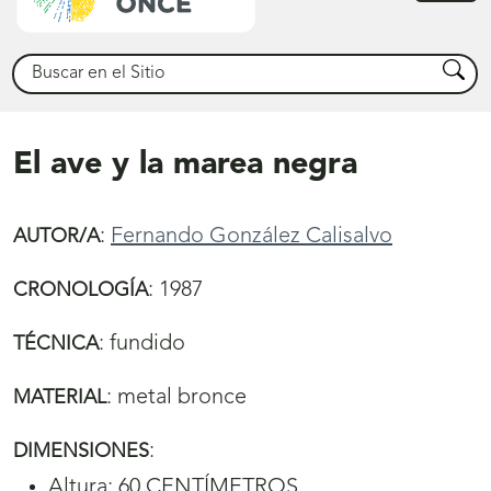
princ
Buscar
Busca
El ave y la marea negra
:
Fernando González Calisalvo
AUTOR/A
:
1987
CRONOLOGÍA
:
fundido
TÉCNICA
:
metal bronce
MATERIAL
:
DIMENSIONES
Altura: 60 CENTÍMETROS