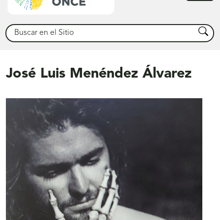
princ
Buscar
Busca
José Luis Menéndez Álvarez