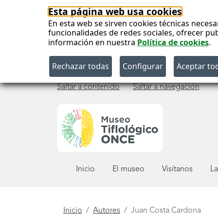
Esta página web usa cookies
En esta web se sirven cookies técnicas necesa
funcionalidades de redes sociales, ofrecer pu
información en nuestra
Política de cookies
.
Saltar a contenido
Saltar a navegación
Menú
Inicio
El museo
Visítanos
La
principal
Está
Inicio
Autores
Juan Costa Cardona