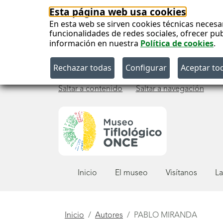
Esta página web usa cookies
En esta web se sirven cookies técnicas necesa
funcionalidades de redes sociales, ofrecer pu
información en nuestra
Política de cookies
.
Saltar a contenido
Saltar a navegación
Menú
Inicio
El museo
Visítanos
La
principal
Está
Inicio
Autores
PABLO MIRANDA