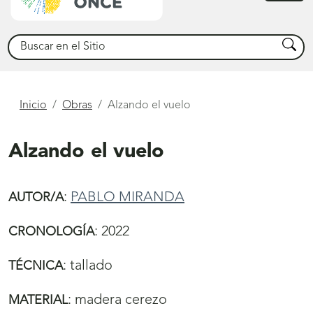
princ
Buscar
Busca
Está
Inicio
Obras
Alzando el vuelo
aquí
Alzando el vuelo
:
PABLO MIRANDA
AUTOR/A
:
2022
CRONOLOGÍA
:
tallado
TÉCNICA
:
madera cerezo
MATERIAL