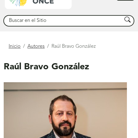
princ
Buscar
Busca
Está
Inicio
Autores
Raúl Bravo González
aquí
Raúl Bravo González