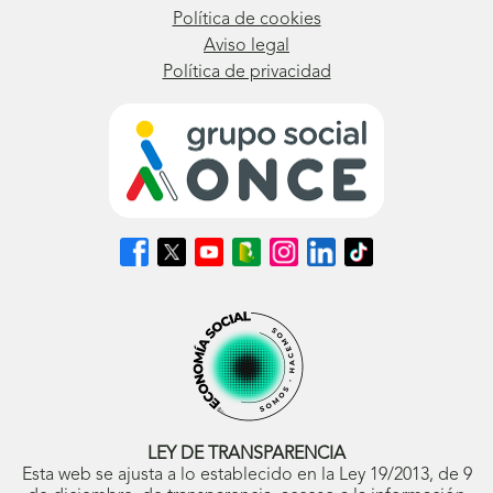
Política de cookies
Aviso legal
Política de privacidad
Síguenos
Síguenos
Síguenos
Síguenos
Síguenos
Síguenos
Síguenos
en
en
en
en
en
en
en
Facebook
X
Youtube
nuestro
Instagram
LinkedIn
TikTok
(se
(se
(se
Blog
(se
(se
(se
abrirá
abrirá
abrirá
ONCE
abrirá
abrirá
abrirá
en
en
en
(se
en
en
en
ventana
ventana
ventana
abrirá
ventana
ventana
ventana
nueva)
nueva)
nueva)
en
nueva)
nueva)
nueva)
ventana
nueva)
LEY DE TRANSPARENCIA
Esta web se ajusta a lo establecido en la Ley 19/2013, de 9