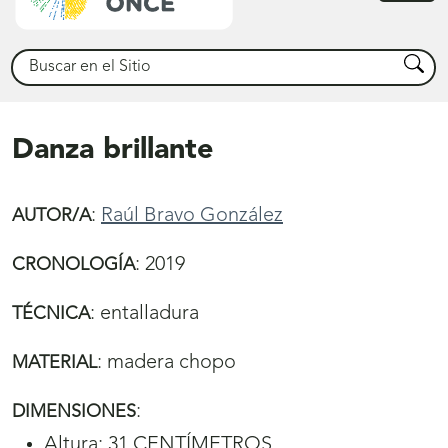
princ
Buscar
Busca
Danza brillante
:
Raúl Bravo González
AUTOR/A
:
2019
CRONOLOGÍA
:
entalladura
TÉCNICA
:
madera chopo
MATERIAL
:
DIMENSIONES
Altura: 31 CENTÍMETROS