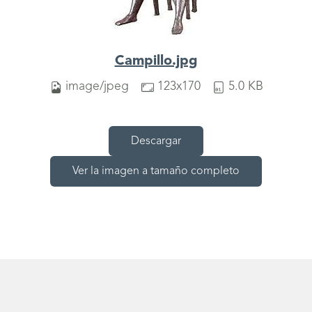
Campillo.jpg
image/jpeg
123x170
5.0 KB
Descargar
Ver la imagen a tamaño completo