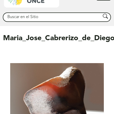
princ
Buscar
Busca
Maria_Jose_Cabrerizo_de_Diego