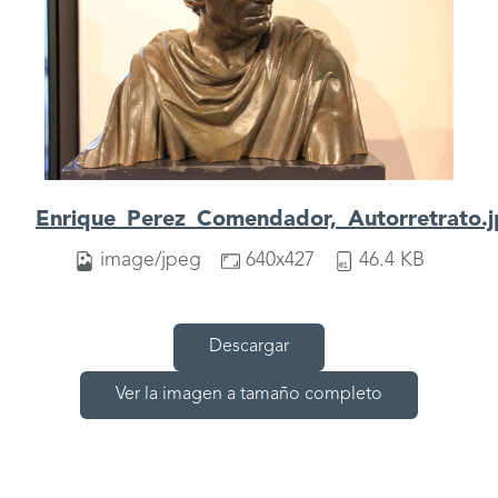
Enrique_Perez_Comendador,_Autorretrato.
image/jpeg
640x427
46.4 KB
Descargar
Ver la imagen a tamaño completo