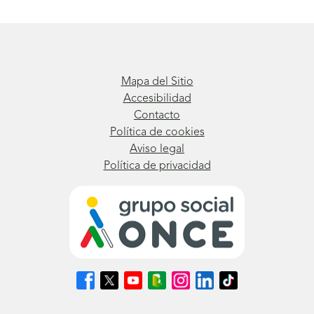
Mapa del Sitio
Accesibilidad
Contacto
Política de cookies
Aviso legal
Política de privacidad
Síguenos
Síguenos
Síguenos
Síguenos
Síguenos
Síguenos
Síguenos
en
en
en
en
en
en
en
Facebook
X
Youtube
nuestro
Instagram
LinkedIn
TikTok