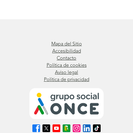
Mapa del Sitio
Accesibilidad
Contacto
Política de cookies
Aviso legal
Política de privacidad
Síguenos
Síguenos
Síguenos
Síguenos
Síguenos
Síguenos
Síguenos
en
en
en
en
en
en
en