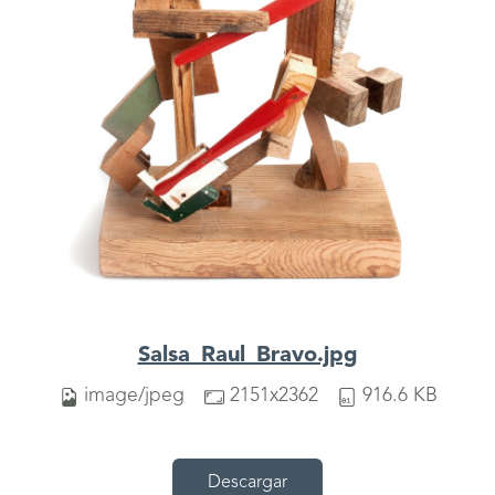
Salsa_Raul_Bravo.jpg
image/jpeg
2151x2362
916.6 KB
Descargar