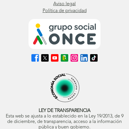
Aviso legal
Política de privacidad
Síguenos
Síguenos
Síguenos
Síguenos
Síguenos
Síguenos
Síguenos
en
en
en
en
en
en
en
Facebook
X
Youtube
nuestro
Instagram
LinkedIn
TikTok
(se
(se
(se
Blog
(se
(se
(se
abrirá
abrirá
abrirá
ONCE
abrirá
abrirá
abrirá
en
en
en
(se
en
en
en
ventana
ventana
ventana
abrirá
ventana
ventana
ventana
nueva)
nueva)
nueva)
en
nueva)
nueva)
nueva)
ventana
nueva)
LEY DE TRANSPARENCIA
Esta web se ajusta a lo establecido en la Ley 19/2013, de 9
de diciembre, de transparencia, acceso a la información
pública y buen gobierno.