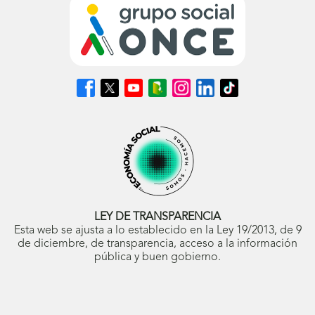
Síguenos
Síguenos
Síguenos
Síguenos
Síguenos
Síguenos
Síguenos
en
en
en
en
en
en
en
Facebook
X
Youtube
nuestro
Instagram
LinkedIn
TikTok
(se
(se
(se
Blog
(se
(se
(se
abrirá
abrirá
abrirá
ONCE
abrirá
abrirá
abrirá
en
en
en
(se
en
en
en
ventana
ventana
ventana
abrirá
ventana
ventana
ventana
nueva)
nueva)
nueva)
en
nueva)
nueva)
nueva)
ventana
nueva)
LEY DE TRANSPARENCIA
Esta web se ajusta a lo establecido en la Ley 19/2013, de 9
de diciembre, de transparencia, acceso a la información
pública y buen gobierno.