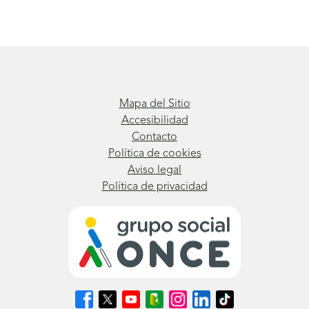
Mapa del Sitio
Accesibilidad
Contacto
Política de cookies
Aviso legal
Política de privacidad
Síguenos
Síguenos
Síguenos
Síguenos
Síguenos
Síguenos
Síguenos