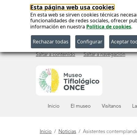
Esta página web usa cookies
En esta web se sirven cookies técnicas necesa
funcionalidades de redes sociales, ofrecer pu
información en nuestra
Política de cookies
.
Saltar a contenido
Saltar a navegación
Menú
Inicio
El museo
Visítanos
La
principal
Está
Inicio
Noticias
Asistentes contemplando