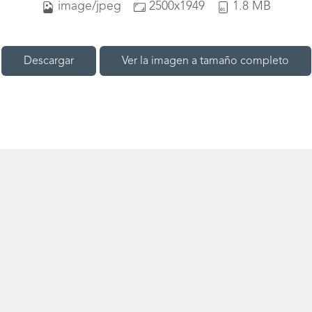
image/jpeg
2500x1949
1.8 MB
Descargar
Ver la imagen a tamaño completo