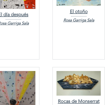
El otoño
El día después
Rosa Garriga Sala
osa Garriga Sala
Rocas de Monserrat