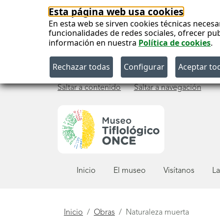
Esta página web usa cookies
En esta web se sirven cookies técnicas necesa
funcionalidades de redes sociales, ofrecer pu
información en nuestra
Política de cookies
.
Saltar a contenido
Saltar a navegación
Menú
Inicio
El museo
Visítanos
La
principal
Está
Inicio
Obras
Naturaleza muerta