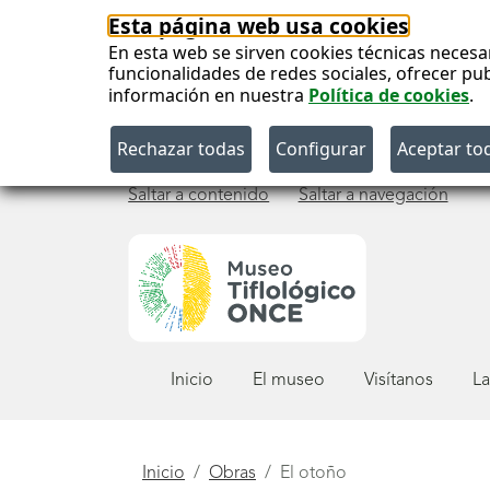
Esta página web usa cookies
En esta web se sirven cookies técnicas necesa
funcionalidades de redes sociales, ofrecer pu
información en nuestra
Política de cookies
.
Saltar a contenido
Saltar a navegación
Menú
Inicio
El museo
Visítanos
La
principal
Está
Inicio
Obras
El otoño