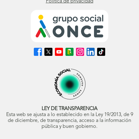
Política de privacidad
Síguenos
Síguenos
Síguenos
Síguenos
Síguenos
Síguenos
Síguenos
en
en
en
en
en
en
en
Facebook
X
Youtube
nuestro
Instagram
LinkedIn
TikTok
(se
(se
(se
Blog
(se
(se
(se
abrirá
abrirá
abrirá
ONCE
abrirá
abrirá
abrirá
en
en
en
(se
en
en
en
ventana
ventana
ventana
abrirá
ventana
ventana
ventana
nueva)
nueva)
nueva)
en
nueva)
nueva)
nueva)
ventana
nueva)
LEY DE TRANSPARENCIA
Esta web se ajusta a lo establecido en la Ley 19/2013, de 9
de diciembre, de transparencia, acceso a la información
pública y buen gobierno.