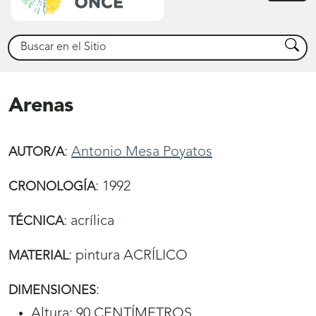
princ
Buscar
Busca
Arenas
:
Antonio Mesa Poyatos
AUTOR/A
:
1992
CRONOLOGÍA
:
acrílica
TÉCNICA
:
pintura ACRÍLICO
MATERIAL
:
DIMENSIONES
Altura: 90 CENTÍMETROS