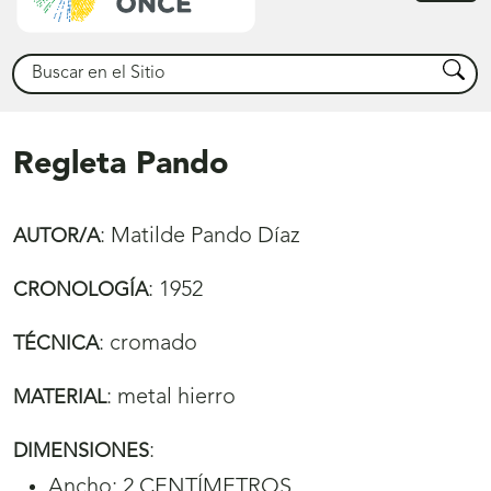
princ
Buscar
Busca
Regleta Pando
:
Matilde Pando Díaz
AUTOR/A
:
1952
CRONOLOGÍA
:
cromado
TÉCNICA
:
metal hierro
MATERIAL
:
DIMENSIONES
Ancho: 2 CENTÍMETROS