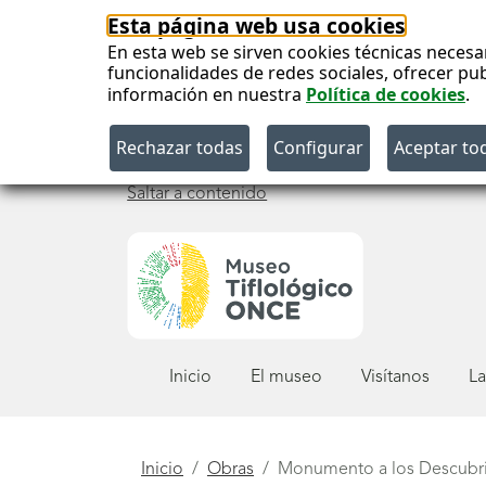
Esta página web usa cookies
En esta web se sirven cookies técnicas necesa
funcionalidades de redes sociales, ofrecer pu
información en nuestra
Política de cookies
.
Saltar a contenido
Menú
Inicio
El museo
Visítanos
La
principal
Está
Inicio
Obras
Monumento a los Descubrim