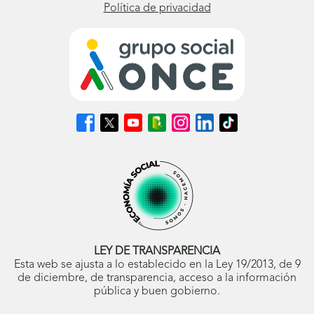
Política de privacidad
Síguenos
Síguenos
Síguenos
Síguenos
Síguenos
Síguenos
Síguenos
en
en
en
en
en
en
en
Facebook
X
Youtube
nuestro
Instagram
LinkedIn
TikTok
(se
(se
(se
Blog
(se
(se
(se
abrirá
abrirá
abrirá
ONCE
abrirá
abrirá
abrirá
en
en
en
(se
en
en
en
ventana
ventana
ventana
abrirá
ventana
ventana
ventana
nueva)
nueva)
nueva)
en
nueva)
nueva)
nueva)
ventana
nueva)
LEY DE TRANSPARENCIA
Esta web se ajusta a lo establecido en la Ley 19/2013, de 9
de diciembre, de transparencia, acceso a la información
pública y buen gobierno.