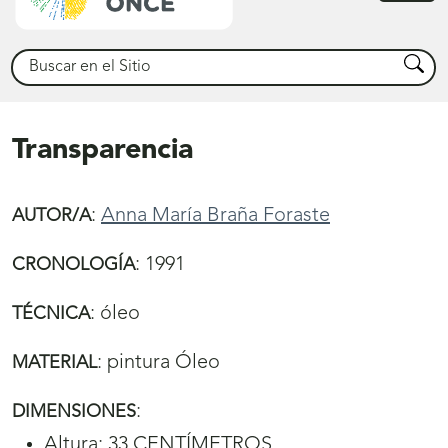
princ
Buscar
Busca
Transparencia
:
Anna María Braña Foraste
AUTOR/A
:
1991
CRONOLOGÍA
:
óleo
TÉCNICA
:
pintura Óleo
MATERIAL
:
DIMENSIONES
Altura: 33 CENTÍMETROS