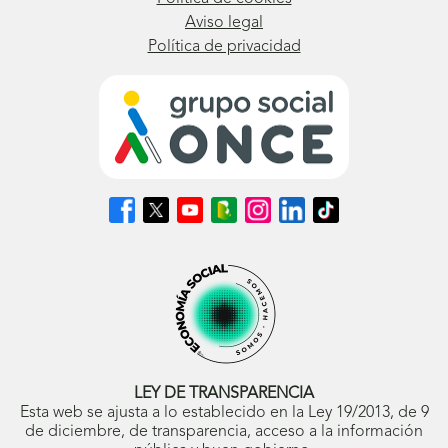
Aviso legal
Política de privacidad
Síguenos
Síguenos
Síguenos
Síguenos
Síguenos
Síguenos
Síguenos
en
en
en
en
en
en
en
Facebook
X
Youtube
nuestro
Instagram
LinkedIn
TikTok
(se
(se
(se
Blog
(se
(se
(se
abrirá
abrirá
abrirá
ONCE
abrirá
abrirá
abrirá
en
en
en
(se
en
en
en
ventana
ventana
ventana
abrirá
ventana
ventana
ventana
nueva)
nueva)
nueva)
en
nueva)
nueva)
nueva)
ventana
nueva)
LEY DE TRANSPARENCIA
Esta web se ajusta a lo establecido en la Ley 19/2013, de 9
de diciembre, de transparencia, acceso a la información