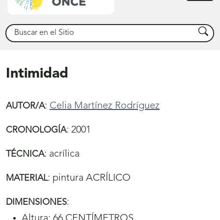
princ
Buscar
Busca
Intimidad
:
Celia Martínez Rodríguez
AUTOR/A
:
2001
CRONOLOGÍA
:
acrílica
TÉCNICA
:
pintura ACRÍLICO
MATERIAL
:
DIMENSIONES
Altura: 66 CENTÍMETROS